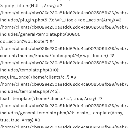
>apply_filters(NULL, Array) #2
/home/clients/cbe026e230a81dd62dd4ca002508fb26/web/
includes/plugin.php(517): WP_Hook->do_action(Array) #3
/home/clients/cbe026e230a81dd62dd4ca002508fb26/web/
includes/general-template.php(3080):
do_action('wp_footer') #4
/home/clients/cbe026e230a81dd62dd4ca002508fb26/web/
content/themes/karuna/footer.php(24): wp_footer() #5
/home/clients/cbe026e230a81dd62dd4ca002508fb26/web/
includes/template.php(810):
require_once('/home/clients/c...') #6
/home/clients/cbe026e230a81dd62dd4ca002508fb26/web/
includes/template.php(745):
load_template('/home/clients/c...', true, Array) #7
/home/clients/cbe026e230a81dd62dd4ca002508fb26/web/
includes/general-template.php(92): locate_template(Array,
true, true, Array) #8
/home/clients/cbe026e230a81dd62dd4ca002508fb26/web/