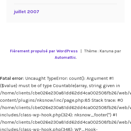
juillet 2007
Fièrement propulsé par WordPress
|
Thème : Karuna par
Automattic
.
Fatal error
: Uncaught TypeError: count(): Argument #1
($value) must be of type Countable|array, string given in
/home/clients/cbe026e230a81dd62dd4ca002508fb26/web/
content/plugins/nksnow/inc/page.php:85 Stack trace: #0
/home/clients/cbe026e230a81dd62dd4ca002508fb26/web/
includes/class-wp-hook.php(324): nksnow_footer('') #1
/home/clients/cbe026e230a81dd62dd4ca002508fb26/web/
includes/class-wp-hook.php(348): WP_Hook-