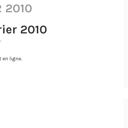
R 2010
rier 2010
n
t en ligne.