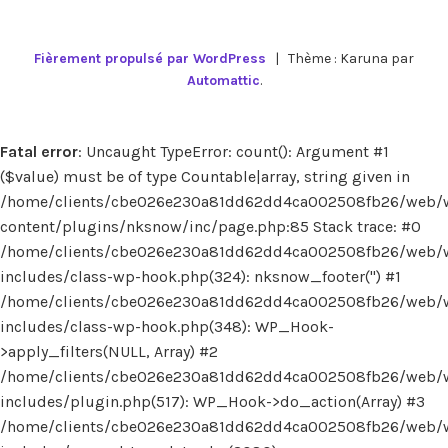
Fièrement propulsé par WordPress
|
Thème : Karuna par
Automattic
.
Fatal error
: Uncaught TypeError: count(): Argument #1
($value) must be of type Countable|array, string given in
/home/clients/cbe026e230a81dd62dd4ca002508fb26/web/
content/plugins/nksnow/inc/page.php:85 Stack trace: #0
/home/clients/cbe026e230a81dd62dd4ca002508fb26/web/
includes/class-wp-hook.php(324): nksnow_footer('') #1
/home/clients/cbe026e230a81dd62dd4ca002508fb26/web/
includes/class-wp-hook.php(348): WP_Hook-
>apply_filters(NULL, Array) #2
/home/clients/cbe026e230a81dd62dd4ca002508fb26/web/
includes/plugin.php(517): WP_Hook->do_action(Array) #3
/home/clients/cbe026e230a81dd62dd4ca002508fb26/web/