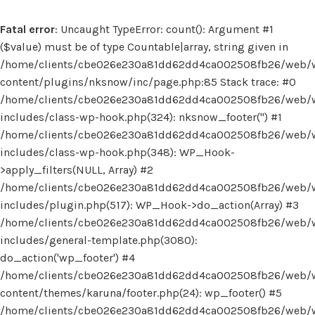
Fatal error
: Uncaught TypeError: count(): Argument #1
($value) must be of type Countable|array, string given in
/home/clients/cbe026e230a81dd62dd4ca002508fb26/web/
content/plugins/nksnow/inc/page.php:85 Stack trace: #0
/home/clients/cbe026e230a81dd62dd4ca002508fb26/web/
includes/class-wp-hook.php(324): nksnow_footer('') #1
/home/clients/cbe026e230a81dd62dd4ca002508fb26/web/
includes/class-wp-hook.php(348): WP_Hook-
>apply_filters(NULL, Array) #2
/home/clients/cbe026e230a81dd62dd4ca002508fb26/web/
includes/plugin.php(517): WP_Hook->do_action(Array) #3
/home/clients/cbe026e230a81dd62dd4ca002508fb26/web/
includes/general-template.php(3080):
do_action('wp_footer') #4
/home/clients/cbe026e230a81dd62dd4ca002508fb26/web/
content/themes/karuna/footer.php(24): wp_footer() #5
/home/clients/cbe026e230a81dd62dd4ca002508fb26/web/