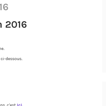
16
n 2016
ne.
e ci-dessous.
ns, c’est
ici.