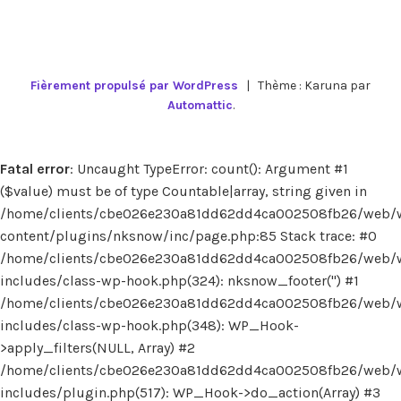
Fièrement propulsé par WordPress
|
Thème : Karuna par
Automattic
.
Fatal error
: Uncaught TypeError: count(): Argument #1
($value) must be of type Countable|array, string given in
/home/clients/cbe026e230a81dd62dd4ca002508fb26/web/
content/plugins/nksnow/inc/page.php:85 Stack trace: #0
/home/clients/cbe026e230a81dd62dd4ca002508fb26/web/
includes/class-wp-hook.php(324): nksnow_footer('') #1
/home/clients/cbe026e230a81dd62dd4ca002508fb26/web/
includes/class-wp-hook.php(348): WP_Hook-
>apply_filters(NULL, Array) #2
/home/clients/cbe026e230a81dd62dd4ca002508fb26/web/
includes/plugin.php(517): WP_Hook->do_action(Array) #3