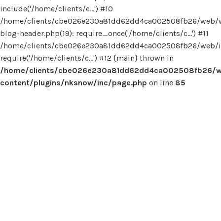
include('/home/clients/c...') #10
/home/clients/cbe026e230a81dd62dd4ca002508fb26/web/
blog-header.php(19): require_once('/home/clients/c...') #11
/home/clients/cbe026e230a81dd62dd4ca002508fb26/web/in
require('/home/clients/c...') #12 {main} thrown in
/home/clients/cbe026e230a81dd62dd4ca002508fb26/
content/plugins/nksnow/inc/page.php
on line
85