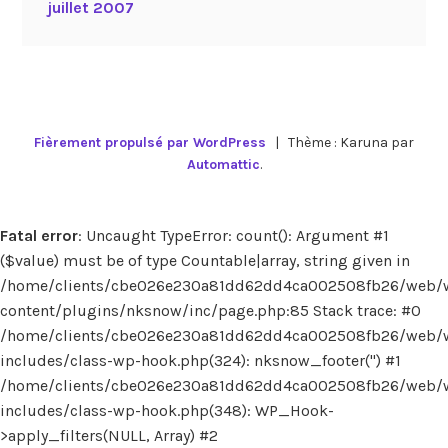
juillet 2007
Fièrement propulsé par WordPress
|
Thème : Karuna par
Automattic
.
Fatal error
: Uncaught TypeError: count(): Argument #1
($value) must be of type Countable|array, string given in
/home/clients/cbe026e230a81dd62dd4ca002508fb26/web/
content/plugins/nksnow/inc/page.php:85 Stack trace: #0
/home/clients/cbe026e230a81dd62dd4ca002508fb26/web/
includes/class-wp-hook.php(324): nksnow_footer('') #1
/home/clients/cbe026e230a81dd62dd4ca002508fb26/web/
includes/class-wp-hook.php(348): WP_Hook-
>apply_filters(NULL, Array) #2