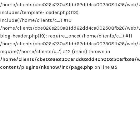
/home/clients/cbe026e230a81dd62dd4ca002508fb26/web/
includes/template-loader.php(113):
include('/home/clients/c...') #10
/home/clients/cbe026e230a81dd62dd4ca002508fb26/web/
blog-header.php(19): require_once('/home/clients/c...') #11
/home/clients/cbe026e230a81dd62dd4ca002508fb26/web/in
require('/home/clients/c...') #12 {main} thrown in
/home/clients/cbe026e230a81dd62dd4ca002508fb26/
content/plugins/nksnow/inc/page.php
on line
85