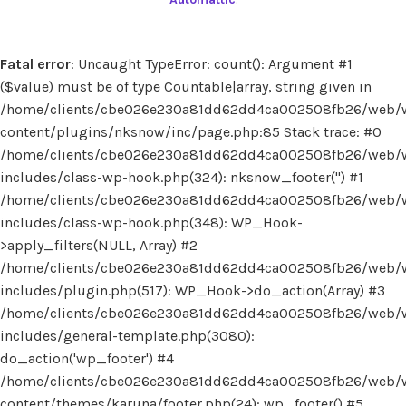
Fatal error
: Uncaught TypeError: count(): Argument #1
($value) must be of type Countable|array, string given in
/home/clients/cbe026e230a81dd62dd4ca002508fb26/web/
content/plugins/nksnow/inc/page.php:85 Stack trace: #0
/home/clients/cbe026e230a81dd62dd4ca002508fb26/web/
includes/class-wp-hook.php(324): nksnow_footer('') #1
/home/clients/cbe026e230a81dd62dd4ca002508fb26/web/
includes/class-wp-hook.php(348): WP_Hook-
>apply_filters(NULL, Array) #2
/home/clients/cbe026e230a81dd62dd4ca002508fb26/web/
includes/plugin.php(517): WP_Hook->do_action(Array) #3
/home/clients/cbe026e230a81dd62dd4ca002508fb26/web/
includes/general-template.php(3080):
do_action('wp_footer') #4
/home/clients/cbe026e230a81dd62dd4ca002508fb26/web/
content/themes/karuna/footer.php(24): wp_footer() #5