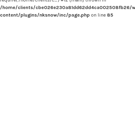
/home/clients/cbe026e230a81dd62dd4ca002508fb26/
content/plugins/nksnow/inc/page.php
on line
85