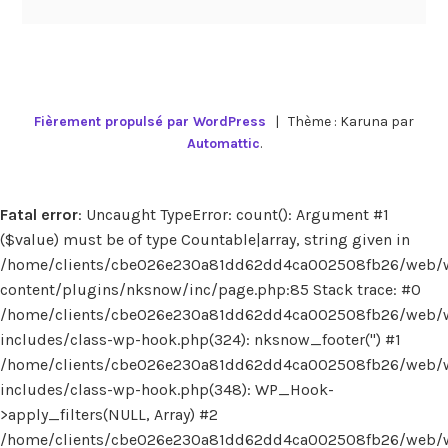
Fièrement propulsé par WordPress
|
Thème : Karuna par
Automattic
.
Fatal error
: Uncaught TypeError: count(): Argument #1
($value) must be of type Countable|array, string given in
/home/clients/cbe026e230a81dd62dd4ca002508fb26/web/
content/plugins/nksnow/inc/page.php:85 Stack trace: #0
/home/clients/cbe026e230a81dd62dd4ca002508fb26/web/
includes/class-wp-hook.php(324): nksnow_footer('') #1
/home/clients/cbe026e230a81dd62dd4ca002508fb26/web/
includes/class-wp-hook.php(348): WP_Hook-
>apply_filters(NULL, Array) #2
/home/clients/cbe026e230a81dd62dd4ca002508fb26/web/