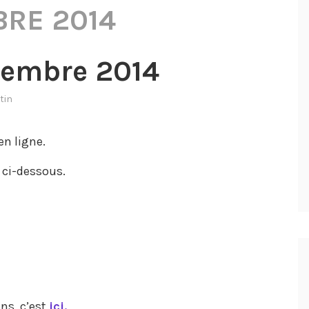
RE 2014
cembre 2014
tin
en ligne.
e ci-dessous.
ns, c’est
ici.