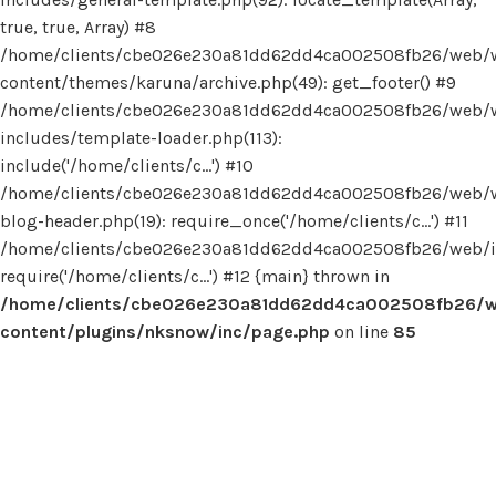
true, true, Array) #8
/home/clients/cbe026e230a81dd62dd4ca002508fb26/web/
content/themes/karuna/archive.php(49): get_footer() #9
/home/clients/cbe026e230a81dd62dd4ca002508fb26/web/
includes/template-loader.php(113):
include('/home/clients/c...') #10
/home/clients/cbe026e230a81dd62dd4ca002508fb26/web/
blog-header.php(19): require_once('/home/clients/c...') #11
/home/clients/cbe026e230a81dd62dd4ca002508fb26/web/in
require('/home/clients/c...') #12 {main} thrown in
/home/clients/cbe026e230a81dd62dd4ca002508fb26/
content/plugins/nksnow/inc/page.php
on line
85