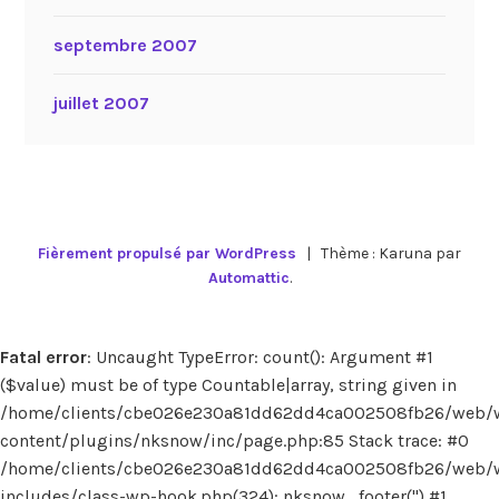
septembre 2007
juillet 2007
Fièrement propulsé par WordPress
|
Thème : Karuna par
Automattic
.
Fatal error
: Uncaught TypeError: count(): Argument #1
($value) must be of type Countable|array, string given in
/home/clients/cbe026e230a81dd62dd4ca002508fb26/web/
content/plugins/nksnow/inc/page.php:85 Stack trace: #0
/home/clients/cbe026e230a81dd62dd4ca002508fb26/web/
includes/class-wp-hook.php(324): nksnow_footer('') #1