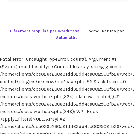
Fièrement propulsé par WordPress
|
Thème : Karuna par
Automattic
.
Fatal error
: Uncaught TypeError: count(): Argument #1
($value) must be of type Countable|array, string given in
/home/clients/cbe026e230a81dd62dd4ca002508fb26/web/
content/plugins/nksnow/inc/page.php:85 Stack trace: #0
/home/clients/cbe026e230a81dd62dd4ca002508fb26/web/
includes/class-wp-hook.php(324): nksnow_footer('') #1
/home/clients/cbe026e230a81dd62dd4ca002508fb26/web/
includes/class-wp-hook.php(348): WP_Hook-
>apply_filters(NULL, Array) #2
/home/clients/cbe026e230a81dd62dd4ca002508fb26/web/
includes/plugin.php(517): WP_Hook->do_action(Array) #3