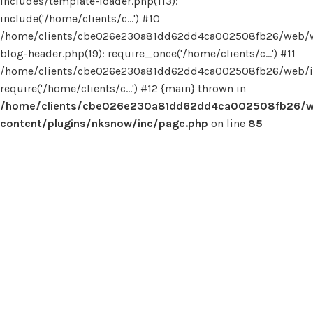
includes/template-loader.php(113):
include('/home/clients/c...') #10
/home/clients/cbe026e230a81dd62dd4ca002508fb26/web/
blog-header.php(19): require_once('/home/clients/c...') #11
/home/clients/cbe026e230a81dd62dd4ca002508fb26/web/in
require('/home/clients/c...') #12 {main} thrown in
/home/clients/cbe026e230a81dd62dd4ca002508fb26/
content/plugins/nksnow/inc/page.php
on line
85