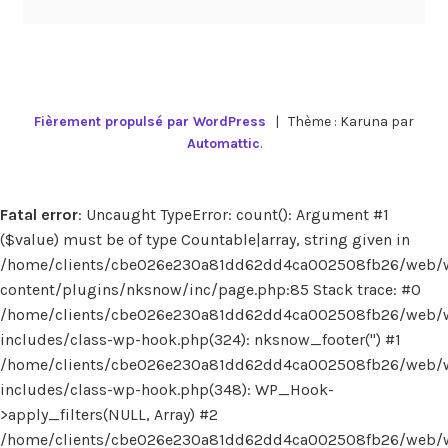
Fièrement propulsé par WordPress
|
Thème : Karuna par
Automattic
.
Fatal error
: Uncaught TypeError: count(): Argument #1
($value) must be of type Countable|array, string given in
/home/clients/cbe026e230a81dd62dd4ca002508fb26/web/
content/plugins/nksnow/inc/page.php:85 Stack trace: #0
/home/clients/cbe026e230a81dd62dd4ca002508fb26/web/
includes/class-wp-hook.php(324): nksnow_footer('') #1
/home/clients/cbe026e230a81dd62dd4ca002508fb26/web/
includes/class-wp-hook.php(348): WP_Hook-
>apply_filters(NULL, Array) #2
/home/clients/cbe026e230a81dd62dd4ca002508fb26/web/