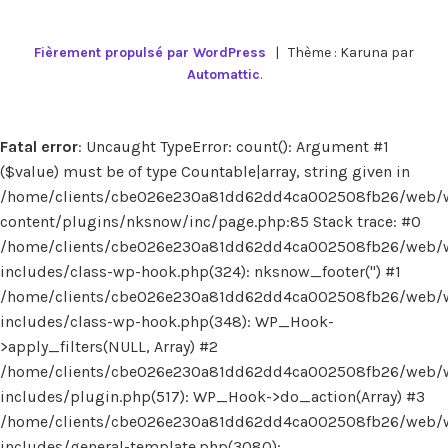
Fièrement propulsé par WordPress
|
Thème : Karuna par
Automattic
.
Fatal error
: Uncaught TypeError: count(): Argument #1
($value) must be of type Countable|array, string given in
/home/clients/cbe026e230a81dd62dd4ca002508fb26/web/
content/plugins/nksnow/inc/page.php:85 Stack trace: #0
/home/clients/cbe026e230a81dd62dd4ca002508fb26/web/
includes/class-wp-hook.php(324): nksnow_footer('') #1
/home/clients/cbe026e230a81dd62dd4ca002508fb26/web/
includes/class-wp-hook.php(348): WP_Hook-
>apply_filters(NULL, Array) #2
/home/clients/cbe026e230a81dd62dd4ca002508fb26/web/
includes/plugin.php(517): WP_Hook->do_action(Array) #3
/home/clients/cbe026e230a81dd62dd4ca002508fb26/web/
includes/general-template.php(3080):