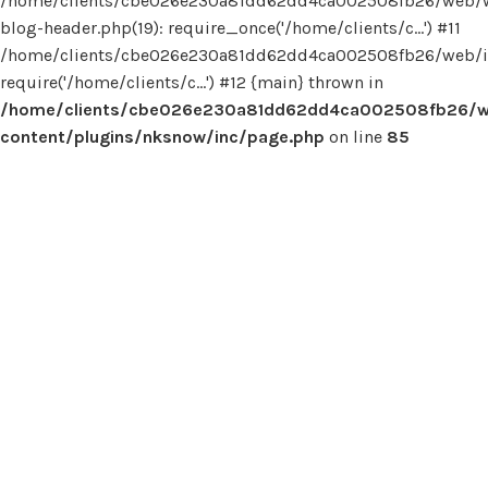
/home/clients/cbe026e230a81dd62dd4ca002508fb26/web/
blog-header.php(19): require_once('/home/clients/c...') #11
/home/clients/cbe026e230a81dd62dd4ca002508fb26/web/in
require('/home/clients/c...') #12 {main} thrown in
/home/clients/cbe026e230a81dd62dd4ca002508fb26/
content/plugins/nksnow/inc/page.php
on line
85