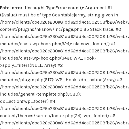
Fatal error
: Uncaught TypeError: count(): Argument #1
($value) must be of type Countable|array, string given in
/home/clients/cbe026e230a81dd62dd4ca002508fb26/web/
content/plugins/nksnow/inc/page.php:85 Stack trace: #0
/home/clients/cbe026e230a81dd62dd4ca002508fb26/web/
includes/class-wp-hook.php(324): nksnow_footer('') #1
/home/clients/cbe026e230a81dd62dd4ca002508fb26/web/
includes/class-wp-hook.php(348): WP_Hook-
>apply_filters(NULL, Array) #2
/home/clients/cbe026e230a81dd62dd4ca002508fb26/web/
includes/plugin.php(517): WP_Hook->do_action(Array) #3
/home/clients/cbe026e230a81dd62dd4ca002508fb26/web/
includes/general-template.php(3080):
do_action('wp_footer') #4
/home/clients/cbe026e230a81dd62dd4ca002508fb26/web/
content/themes/karuna/footer.php(24): wp_footer() #5
/home/clients/cbe026e230a81dd62dd4ca002508fb26/web/