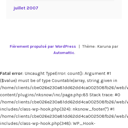
juillet 2007
Fièrement propulsé par WordPress
|
Thème : Karuna par
Automattic
.
Fatal error
: Uncaught TypeError: count(): Argument #1
($value) must be of type Countable|array, string given in
/home/clients/cbe026e230a81dd62dd4ca002508fb26/web/
content/plugins/nksnow/inc/page.php:85 Stack trace: #0
/home/clients/cbe026e230a81dd62dd4ca002508fb26/web/
includes/class-wp-hook.php(324): nksnow_footer('') #1
/home/clients/cbe026e230a81dd62dd4ca002508fb26/web/
includes/class-wp-hook.php(348): WP_Hook-