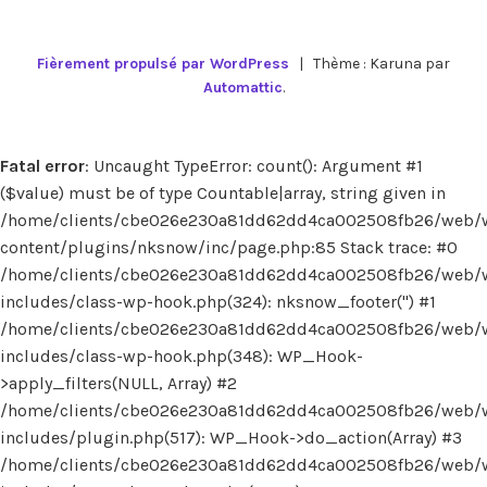
Fièrement propulsé par WordPress
|
Thème : Karuna par
Automattic
.
Fatal error
: Uncaught TypeError: count(): Argument #1
($value) must be of type Countable|array, string given in
/home/clients/cbe026e230a81dd62dd4ca002508fb26/web/
content/plugins/nksnow/inc/page.php:85 Stack trace: #0
/home/clients/cbe026e230a81dd62dd4ca002508fb26/web/
includes/class-wp-hook.php(324): nksnow_footer('') #1
/home/clients/cbe026e230a81dd62dd4ca002508fb26/web/
includes/class-wp-hook.php(348): WP_Hook-
>apply_filters(NULL, Array) #2
/home/clients/cbe026e230a81dd62dd4ca002508fb26/web/
includes/plugin.php(517): WP_Hook->do_action(Array) #3
/home/clients/cbe026e230a81dd62dd4ca002508fb26/web/