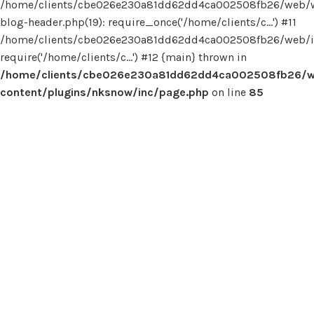
/home/clients/cbe026e230a81dd62dd4ca002508fb26/web/
blog-header.php(19): require_once('/home/clients/c...') #11
/home/clients/cbe026e230a81dd62dd4ca002508fb26/web/in
require('/home/clients/c...') #12 {main} thrown in
/home/clients/cbe026e230a81dd62dd4ca002508fb26/
content/plugins/nksnow/inc/page.php
on line
85