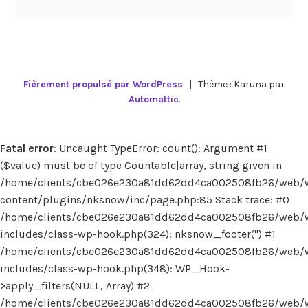
Fièrement propulsé par WordPress
|
Thème : Karuna par
Automattic
.
Fatal error
: Uncaught TypeError: count(): Argument #1
($value) must be of type Countable|array, string given in
/home/clients/cbe026e230a81dd62dd4ca002508fb26/web/
content/plugins/nksnow/inc/page.php:85 Stack trace: #0
/home/clients/cbe026e230a81dd62dd4ca002508fb26/web/
includes/class-wp-hook.php(324): nksnow_footer('') #1
/home/clients/cbe026e230a81dd62dd4ca002508fb26/web/
includes/class-wp-hook.php(348): WP_Hook-
>apply_filters(NULL, Array) #2
/home/clients/cbe026e230a81dd62dd4ca002508fb26/web/