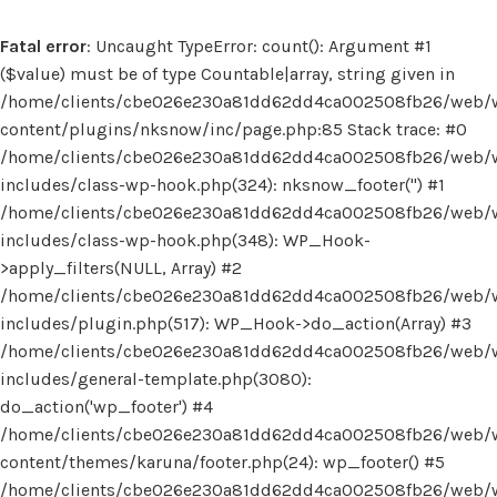
Fatal error
: Uncaught TypeError: count(): Argument #1
($value) must be of type Countable|array, string given in
/home/clients/cbe026e230a81dd62dd4ca002508fb26/web/
content/plugins/nksnow/inc/page.php:85 Stack trace: #0
/home/clients/cbe026e230a81dd62dd4ca002508fb26/web/
includes/class-wp-hook.php(324): nksnow_footer('') #1
/home/clients/cbe026e230a81dd62dd4ca002508fb26/web/
includes/class-wp-hook.php(348): WP_Hook-
>apply_filters(NULL, Array) #2
/home/clients/cbe026e230a81dd62dd4ca002508fb26/web/
includes/plugin.php(517): WP_Hook->do_action(Array) #3
/home/clients/cbe026e230a81dd62dd4ca002508fb26/web/
includes/general-template.php(3080):
do_action('wp_footer') #4
/home/clients/cbe026e230a81dd62dd4ca002508fb26/web/
content/themes/karuna/footer.php(24): wp_footer() #5
/home/clients/cbe026e230a81dd62dd4ca002508fb26/web/