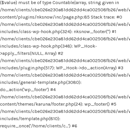
($value) must be of type Countable|array, string given in
/home/clients/cbe026e230a81dd62dd4ca002508fb26/web/
content/plugins/nksnow/inc/page.php:85 Stack trace: #0
/home/clients/cbe026e230a81dd62dd4ca002508fb26/web/
includes/class-wp-hook.php(324): nksnow_footer('') #1
/home/clients/cbe026e230a81dd62dd4ca002508fb26/web/
includes/class-wp-hook.php(348): WP_Hook-
>apply_filters(NULL, Array) #2
/home/clients/cbe026e230a81dd62dd4ca002508fb26/web/
includes/plugin.php(517): WP_Hook->do_action(Array) #3
/home/clients/cbe026e230a81dd62dd4ca002508fb26/web/
includes/general-template.php(3080):
do_action('wp_footer') #4
/home/clients/cbe026e230a81dd62dd4ca002508fb26/web/
content/themes/karuna/footer.php(24): wp_footer() #5
/home/clients/cbe026e230a81dd62dd4ca002508fb26/web/
includes/template.php(810):
require_once('/home/clients/c...') #6